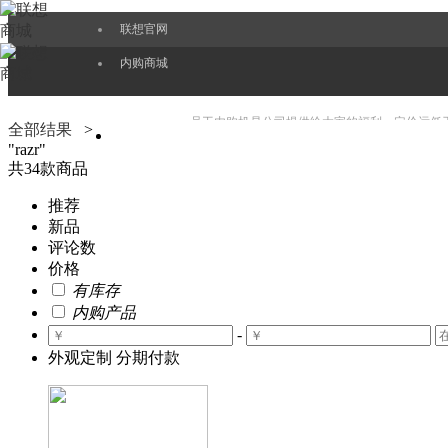
联想官网
内购商城
员工内购机是公司提供给大家的福利，定价远低
全部结果
>
"
razr
"
共
34
款商品
EPP也会更好服务好大家，持续带给大家最新的
推荐
新品
评论数
价格
有库存
内购产品
-
外观定制
分期付款