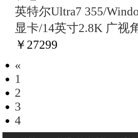
英特尔Ultra7 355/Win
显卡/14英寸2.8K 广视
￥
27299
«
1
2
3
4