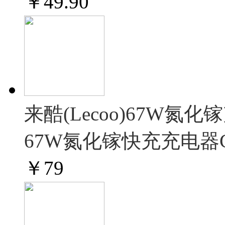
￥
49.90
来酷(Lecoo)67W氮
67W氮化镓快充充电器
￥
79