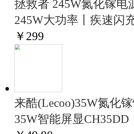
拯救者 245W氮化镓电
245W大功率丨疾速
￥
299
来酷(Lecoo)35W
35W智能屏显CH35