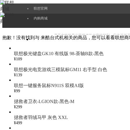
联想官网
内购商城
员工内购机是公司提供给大家的福利，定价远低
抱歉！没有找到与
来酷台式机
相关的商品，您可以看看联想商
联想极光键盘GK10 有线版 98-茶轴B款-黑色
EPP也会更好服务好大家，持续带给大家最新的
¥109
联想极光电竞游戏三模鼠标GM11 右手型 白色
¥139
联想一键服务鼠标N911S 双模AI版
¥99
拯救者卫衣-LGION款-黑色-M
¥299
拯救者羽绒马甲 灰色 XXL
¥499