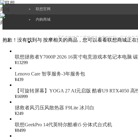
联想官网
内购商城
员工内购机是公司提供给大家的福利，定价远低
抱歉！没有找到与
按摩
相关的商品，您可以看看联想商城正在
联想拯救者Y7000P 2026 16英寸电竞游戏本笔记本电脑 
EPP也会更好服务好大家，持续带给大家最新的
¥13299
Lenovo Care 智享服务-3年服务包
¥439
【可旋转屏幕】YOGA 27 AI元启版 酷睿U9 RTX4050
¥16999
拯救者风刃压风散热器 F9Lite 冰川白
¥249
联想GeekPro 14代英特尔酷睿i5 分体式台式机
¥8499