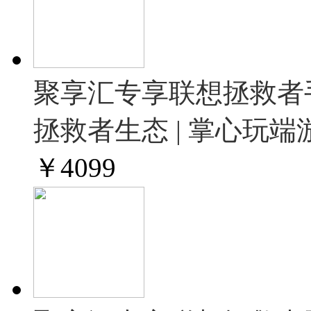
聚享汇专享联想拯救者手机 
拯救者生态 | 掌心玩端
￥
4099